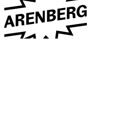
Vorige
Volgende
© OLO 2023
overleg@literaireorganisatoren.be
Met de steun van