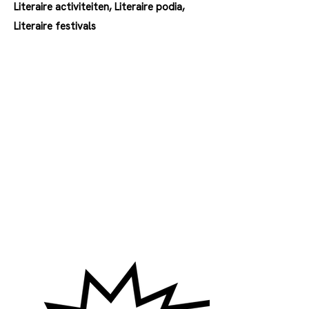
Literaire activiteiten, Literaire podia,
Literaire festivals
003232024611
ticket@arenberg.be
http://www.arenberg.be
Arenbergstraat 28, Antwerpen,
België
Sinds
1960