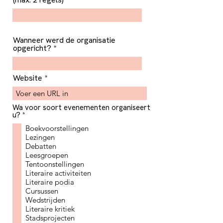
Wanneer werd de organisatie
opgericht?
Website
Wa voor soort evenementen organiseert
R
u?
*
e
Boekvoorstellingen
q
u
Lezingen
i
Debatten
r
Leesgroepen
e
Tentoonstellingen
d
Literaire activiteiten
Literaire podia
Cursussen
Wedstrijden
Literaire kritiek
Stadsprojecten