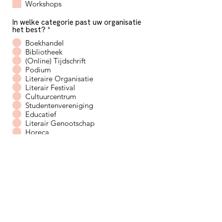
Workshops
In welke categorie past uw organisatie
het best?
*
Boekhandel
Bibliotheek
(Online) Tijdschrift
Podium
Literaire Organisatie
Literair Festival
Cultuurcentrum
Studentenvereniging
Educatief
Literair Genootschap
Horeca
Beleid
Werkplek
Collectief
Individuele literaire organisatie
Upload hier het logo van uw
organisatie (300 dpi, met naam
organisatie in bestandsnaam)