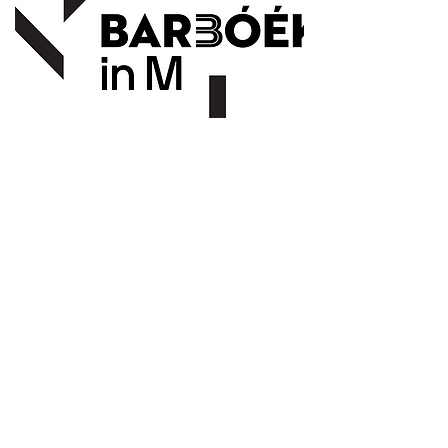
Vorige
Volgende
© OLO 2023
overleg@literaireorganisatoren.be
Met de steun van