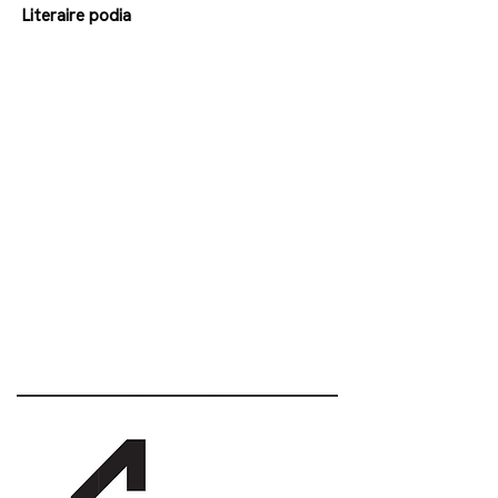
Literaire podia
003216580368
info@barboek.be
http://barboek.be
Schrijnmakersstraat 17, 3000
Leuven, België
Sinds
2015