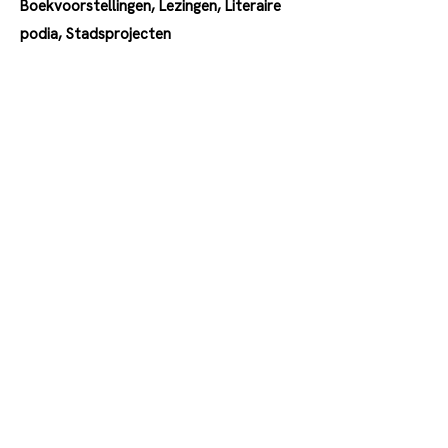
Boekvoorstellingen, Lezingen, Literaire
podia, Stadsprojecten
003232724041
behoud.de@begeerte.be
http://www.begeerte.be
De Coninckplein 25, 2060
Antwerpen, België
Sinds
1984