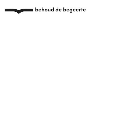
Vorige
Volgende
© OLO 2023
overleg@literaireorganisatoren.be
Met de steun van