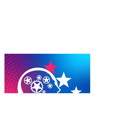
Frédéric Mohrfeldstraat 65,
1090 Jette, België
Sinds
2014