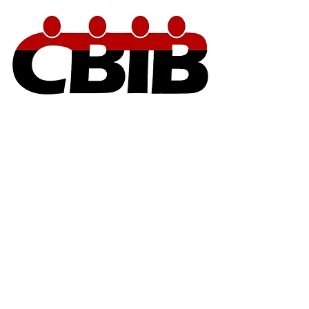
Vorige
Volgende
© OLO 2023
overleg@literaireorganisatoren.be