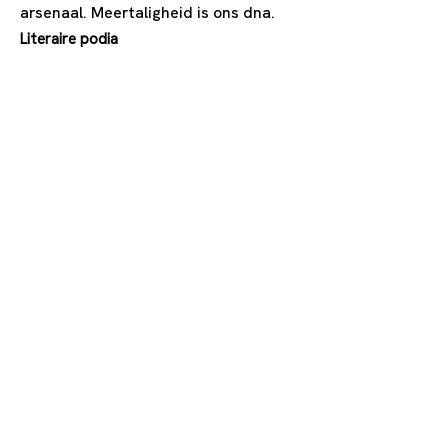
arsenaal. Meertaligheid is ons dna.
Literaire podia
0032 477 25 03 98
info@cbib.be
https://www.facebook.com/CBi
B.be?locale=nl_NL
Elf-Novemberstraat 10, 2800
Mechelen, België
Sinds
2016