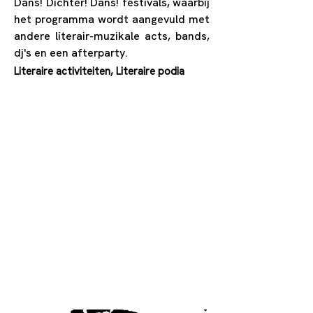
Dans! Dichter! Dans! festivals, waarbij
het programma wordt aangevuld met
andere literair-muzikale acts, bands,
dj's en een afterparty.
Literaire activiteiten, Literaire podia
0032488868211
info@dansdichterdans.be
http://www.dansdichterdans.be
Heilig-Hartstraat 16, Gent,
België
Sinds
2015