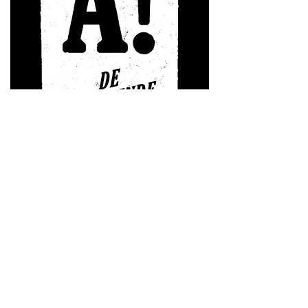
Vorige
Volgende
© OLO 2023
overleg@literaireorganisatoren.be
Met de steun van