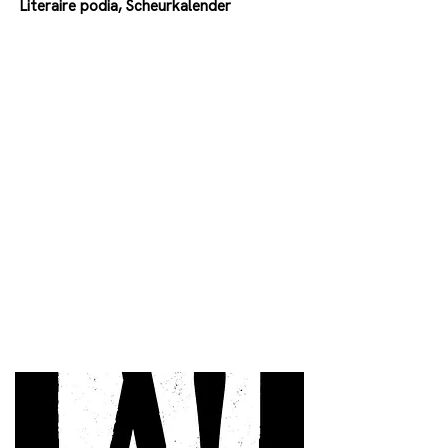
Literaire podia, Scheurkalender
0032487178603
sprekendeezelskalender@gm
ail.com
https://desprekendeezels.be/
Sinds
2000