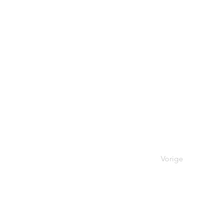
http://www.het
Noordstraat 2/b
Berg, België
Vorige