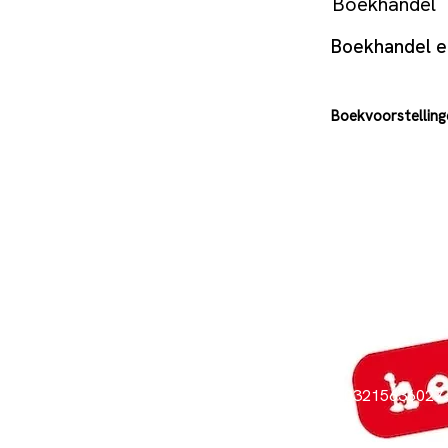
Boekhandel
Boekhandel en
Boekvoorstellinge
003215636027
info@hetvoorw