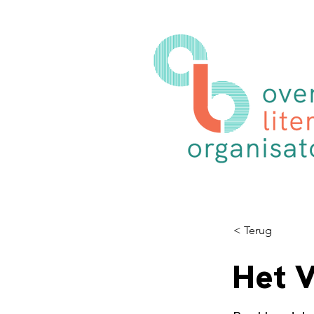
< Terug
Het 