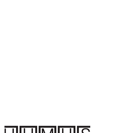
0032485508779
info@humusvzw.be
http://www.humusvzw.be
Hoogstraat 143, 9000 Gent,
België
Sinds
2014