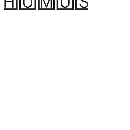
Vorige
Volgende
© OLO 2023
overleg@literaireorganisatoren.be
Met de steun van