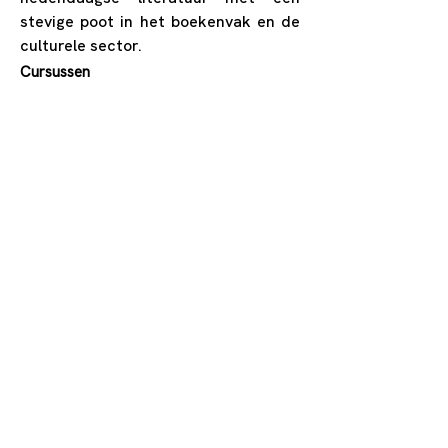
stevige poot in het boekenvak en de
culturele sector.
Cursussen
0494667279
leonverraest@gmail.com
https://studiekiezer.ugent.be/20
24/master-of-arts-in-de-
vergelijkende-moderne-
letterkunde
Blandijnberg 2, 9000 Gent,
België
Sinds
2007