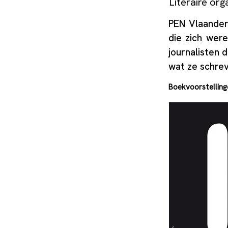
Literaire org
PEN Vlaandere
die zich were
journalisten 
wat ze schrev
Boekvoorstellinge