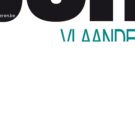
eren.be
vlaanderen.be
, 2060 Antwerpen, België
Sinds
1930