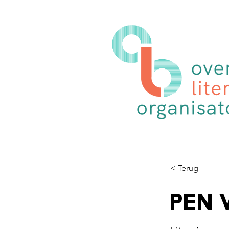
< Terug
PEN 