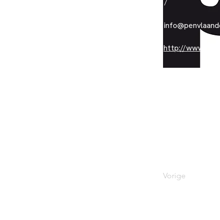
/
info@penvlaand
http://www.pen
Duboisstraat 50
Vorige