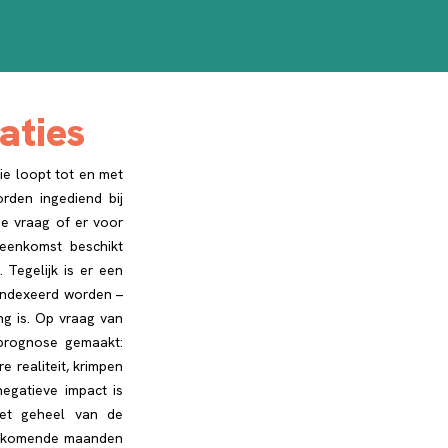
aties
ie loopt tot en met
rden ingediend bij
de vraag of er voor
reenkomst beschikt
 Tegelijk is er een
eïndexeerd worden –
ng is. Op vraag van
 prognose gemaakt:
 realiteit, krimpen
negatieve impact is
het geheel van de
 De komende maanden