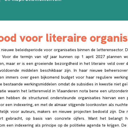
ood voor literaire organis
n nieuwe beleidsperiode voor organisaties binnen de letterensector. D
Voor die termijn van vijf jaar kunnen op 1 april 2027 plannen wo
en, maar er is een groeiende bezorgdheid in het literaire veld over 
voldoende middelen beschikbaar zijn. In haar nieuwe beheersove
ren immers over geen bijkomend budget voor haar reguliere werking.
de bestaande werkingsmiddelen omdat de subsidies in kwestie niet g
tie waarin het letterenveld in Vlaanderen nota bene een uitzonderi
ren hebben de structureel ondersteunde organisaties hiervan een
or een indexering, en met de almaar stijgende loonkosten als nuchtere
telijk voor auteurs, makers en nieuwe projecten bedoeld zijn. Die 
art gebracht, op basis van concrete cijfers. Want het belangt 
 om een indexering als principe op de politieke agenda te krijgen.