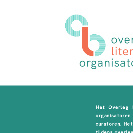
Het Overleg L
organisatore
curatoren. He
tijdens overle