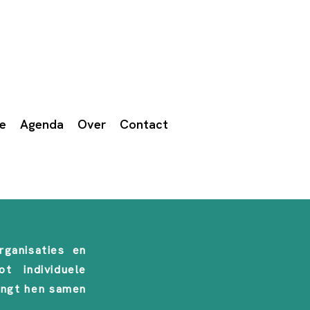
we
Agenda
Over
Contact
rganisaties en
t individuele
engt hen samen