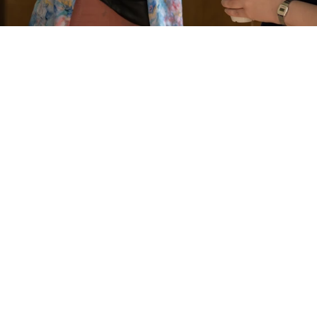
Meer
over he
OLO