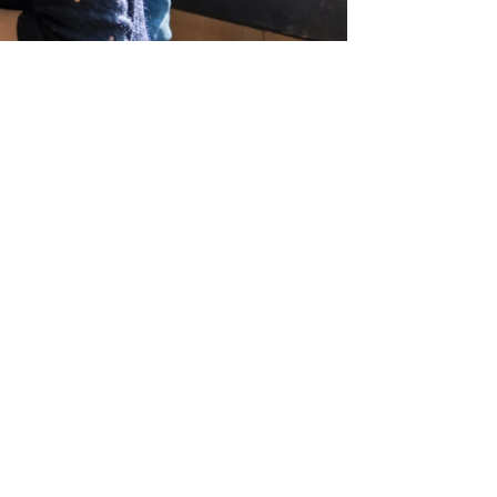
Ontm
t
de l