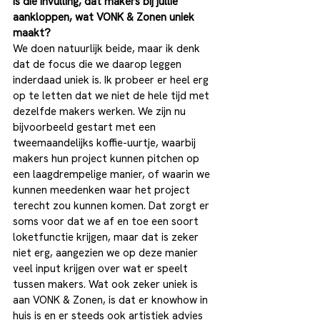
Is die invulling, dat makers bij jullie 
aankloppen, wat VONK & Zonen uniek 
maakt?
We doen natuurlijk beide, maar ik denk 
dat de focus die we daarop leggen 
inderdaad uniek is. Ik probeer er heel erg 
op te letten dat we niet de hele tijd met 
dezelfde makers werken. We zijn nu 
bijvoorbeeld gestart met een 
tweemaandelijks koffie-uurtje, waarbij 
makers hun project kunnen pitchen op 
een laagdrempelige manier, of waarin we 
kunnen meedenken waar het project 
terecht zou kunnen komen. Dat zorgt er 
soms voor dat we af en toe een soort 
loketfunctie krijgen, maar dat is zeker 
niet erg, aangezien we op deze manier 
veel input krijgen over wat er speelt 
tussen makers. Wat ook zeker uniek is 
aan VONK & Zonen, is dat er knowhow in 
huis is en er steeds ook artistiek advies 