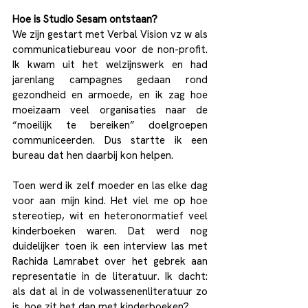
Hoe is Studio Sesam ontstaan?
We zijn gestart met Verbal Vision vz w als 
communicatiebureau voor de non-profit. 
Ik kwam uit het welzijnswerk en had 
jarenlang campagnes gedaan rond 
gezondheid en armoede, en ik zag hoe 
moeizaam veel organisaties naar de 
“moeilijk te bereiken” doelgroepen 
communiceerden. Dus startte ik een 
bureau dat hen daarbij kon helpen.
Toen werd ik zelf moeder en las elke dag 
voor aan mijn kind. Het viel me op hoe 
stereotiep, wit en heteronormatief veel 
kinderboeken waren. Dat werd nog 
duidelijker toen ik een interview las met 
Rachida Lamrabet over het gebrek aan 
representatie in de literatuur. Ik dacht: 
als dat al in de volwassenenliteratuur zo 
is, hoe zit het dan met kinderboeken?