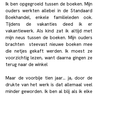
Ik ben opgegroeid tussen de boeken. Mijn 
ouders werkten allebei in de Standaard 
Boekhandel, enkele familieleden ook. 
Tijdens de vakanties deed ik er 
vakantiewerk. Als kind zat ik altijd met 
mijn neus tussen de boeken. Mijn ouders 
brachten  steevast nieuwe boeken mee 
die netjes gekaft werden. Ik moest ze 
voorzichtig lezen, want daarna gingen ze 
terug naar de winkel
Maar de voorbije tien jaar… ja, door de 
drukte van het werk is dat allemaal veel 
minder geworden. Ik ben al blij als ik elke 
dag de krant kan lezen en het nieuws kan 
volgen. Tijd voor literatuur ontbreekt 
volledig. Dat wringt dikwijls, want lezen is 
mijn eerste liefde. Thuis heb ik stapels 
boeken liggen die ik wil lezen, maar er 
nauwelijks nog toe kom om ze te lezen.